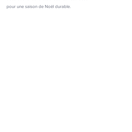
pour une saison de Noël durable.
Louer
Tarifs
Sapin standard (longueur 2,30 m)
généreusement décoré 895 €
Tous nos prix incluent la livraison, l'installation
et l'enlèvement, hors TVA.
Demandez votre devis personnalisé sans
engagement via notre formulaire de contact.
Conditions générales